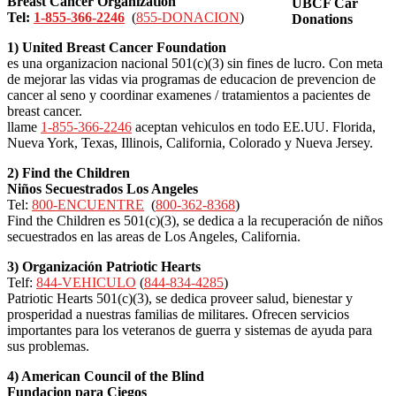
Breast Cancer Organization
Tel:
1-855-366-2246
(
855-DONACION
)
1) United Breast Cancer Foundation
es una organizacion nacional 501(c)(3) sin fines de lucro. Con meta
de mejorar las vidas via programas de educacion de prevencion de
cancer al seno y coordinar examenes / tratamientos a pacientes de
breast cancer.
llame
1-855-366-2246
aceptan vehiculos en todo EE.UU. Florida,
Nueva York, Texas, Illinois, California, Colorado y Nueva Jersey.
2) Find the Children
Niños Secuestrados Los Angeles
Tel:
800-ENCUENTRE
(
800-362-8368
)
Find the Children es 501(c)(3), se dedica a la recuperación de niños
secuestrados en las areas de Los Angeles, California.
3) Organización Patriotic Hearts
Telf:
844-VEHICULO
(
844-834-4285
)
Patriotic Hearts 501(c)(3), se dedica proveer salud, bienestar y
prosperidad a nuestras familias de militares. Ofrecen servicios
importantes para los veteranos de guerra y sistemas de ayuda para
sus problemas.
4) American Council of the Blind
Fundacion para Ciegos