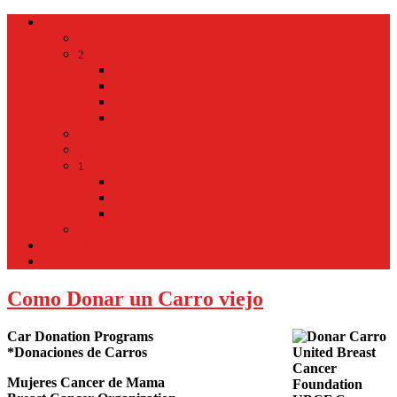
Home
Home
Hospital
2
Back
Close
Hospital
Mt Kisco Hospital
Mt Kisco Medical Group
Mt Kisco Taxi
Mt Kisco Hotel
Living in Mount Kisco
1
Back
Close
Living in Mount Kisco
Town of Mount Kisco
Mt Kisco Train Schedule
Español
Donacion
Como Donar un Carro viejo
Car Donation Programs
*Donaciones de Carros
Mujeres Cancer de Mama