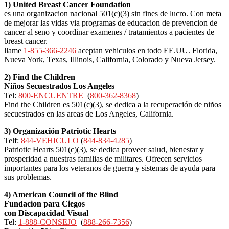
1) United Breast Cancer Foundation
es una organizacion nacional 501(c)(3) sin fines de lucro. Con meta
de mejorar las vidas via programas de educacion de prevencion de
cancer al seno y coordinar examenes / tratamientos a pacientes de
breast cancer.
llame
1-855-366-2246
aceptan vehiculos en todo EE.UU. Florida,
Nueva York, Texas, Illinois, California, Colorado y Nueva Jersey.
2) Find the Children
Niños Secuestrados Los Angeles
Tel:
800-ENCUENTRE
(
800-362-8368
)
Find the Children es 501(c)(3), se dedica a la recuperación de niños
secuestrados en las areas de Los Angeles, California.
3) Organización Patriotic Hearts
Telf:
844-VEHICULO
(
844-834-4285
)
Patriotic Hearts 501(c)(3), se dedica proveer salud, bienestar y
prosperidad a nuestras familias de militares. Ofrecen servicios
importantes para los veteranos de guerra y sistemas de ayuda para
sus problemas.
4) American Council of the Blind
Fundacion para Ciegos
con Discapacidad Visual
Tel:
1-888-CONSEJO
(
888-266-7356
)