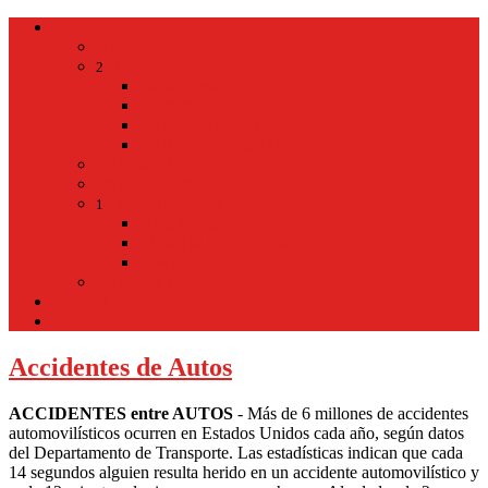
Home
Home
Hospital
2
Back
Close
Hospital
Mt Kisco Hospital
Mt Kisco Medical Group
Mt Kisco Taxi
Mt Kisco Hotel
Living in Mount Kisco
1
Back
Close
Living in Mount Kisco
Town of Mount Kisco
Mt Kisco Train Schedule
Español
Donacion
Accidentes de Autos
ACCIDENTES entre AUTOS
- Más de 6 millones de accidentes
automovilísticos ocurren en Estados Unidos cada año, según datos
del Departamento de Transporte. Las estadísticas indican que cada
14 segundos alguien resulta herido en un accidente automovilístico y