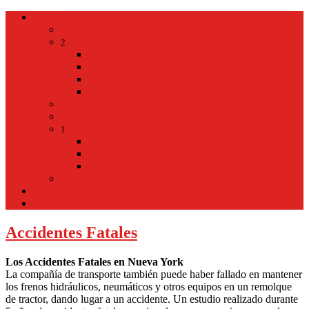
Home
Home
Hospital
2
Back
Close
Hospital
Mt Kisco Hospital
Mt Kisco Medical Group
Mt Kisco Taxi
Mt Kisco Hotel
Living in Mount Kisco
1
Back
Close
Living in Mount Kisco
Town of Mount Kisco
Mt Kisco Train Schedule
Español
Donacion
Accidentes Fatales
Los Accidentes Fatales en Nueva York
La compañía de transporte también puede haber fallado en mantener
los frenos hidráulicos, neumáticos y otros equipos en un remolque
de tractor, dando lugar a un accidente. Un estudio realizado durante