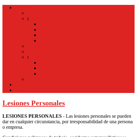
Home
Home
Hospital
2
Back
Close
Hospital
Mt Kisco Hospital
Mt Kisco Medical Group
Mt Kisco Taxi
Mt Kisco Hotel
Living in Mount Kisco
1
Back
Close
Living in Mount Kisco
Town of Mount Kisco
Mt Kisco Train Schedule
Español
Donacion
Lesiones Personales
LESIONES PERSONALES
- Las lesiones personales se pueden
dar en cualquier circunstancia, por irresponsabilidad de una persona
o empresa.