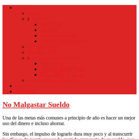
Home
Home
Hospital
2
Back
Close
Hospital
Mt Kisco Hospital
Mt Kisco Medical Group
Mt Kisco Taxi
Mt Kisco Hotel
Living in Mount Kisco
1
Back
Close
Living in Mount Kisco
Town of Mount Kisco
Mt Kisco Train Schedule
Español
Donacion
No Malgastar Sueldo
Una de las metas más comunes a principio de año es hacer un mejor
uso del dinero e incluso ahorrar.
Sin embargo, el impulso de lograrlo dura muy poco y al transcurrir