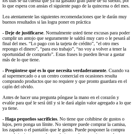
los días se da cuenta que ya ha gastado gran parte de su sueldo, por
lo que espera con ansias el siguiente pago de la quincena o del mes.
Lea atentamente las siguientes recomendaciones que le darán muy
buenos resultados si las logra poner en práctica
- Deje de justificarse
. Normalmente usted tiene excusas para poder
cumplir un antojo que seguramente le saldrá muy caro o le pesará al
final del mes. “Lo pago con la tarjeta de crédito”, "el otro mes
repongo el dinero”, “para eso trabajo”, “no voy a volver a tener la
oportunidad de comprarlo”. Estas frases lo pueden llevar a gastar
más de lo que tiene.
- Pregúntese qué es lo que necesita verdaderamente
. Cuando va
al supermercado o a un centro comercial en ocasiones resulta
comprando productos que no requiere y que pronto guardara en el
cajón del olvido.
Antes de hacer una pregunta póngase la mano en el corazón y
evalúe para qué le será útil y si le dará algún valor agregado a lo que
ya tiene.
- Haga pequeños sacrificios
. No tiene que cohibirse de gustos o
lujos, pero ponga un límite. No siempre puede comprar la camisa,
los zapatos o el pantalón que le gusto. Puede posponer la compra