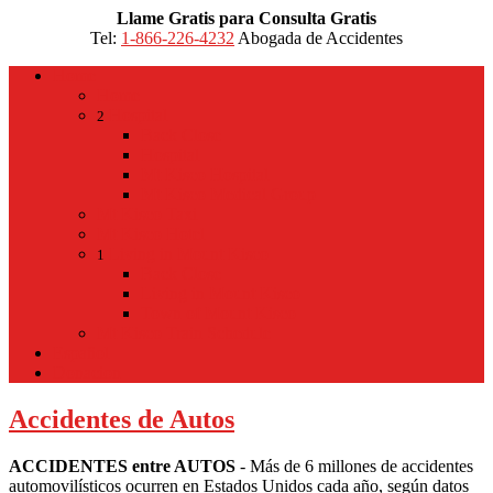
Llame Gratis para Consulta Gratis
Tel:
1-866-226-4232
Abogada de Accidentes
Home
Home
Hospital
2
Back
Close
Hospital
Mt Kisco Hospital
Mt Kisco Medical Group
Mt Kisco Taxi
Mt Kisco Hotel
Living in Mount Kisco
1
Back
Close
Living in Mount Kisco
Town of Mount Kisco
Mt Kisco Train Schedule
Español
Donacion
Accidentes de Autos
ACCIDENTES entre AUTOS
- Más de 6 millones de accidentes
automovilísticos ocurren en Estados Unidos cada año, según datos