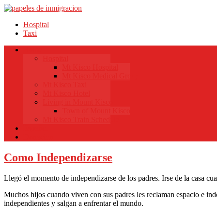
Hospital
Taxi
Home
Hospital
Mt Kisco Hospital
Mt Kisco Medical Group
Mt Kisco Taxi
Mt Kisco Hotel
Living in Mount Kisco
Town of Mount Kisco
Mt Kisco Train Schedule
Español
Donacion
Como Independizarse
Llegó el momento de independizarse de los padres. Irse de la casa cuan
Muchos hijos cuando viven con sus padres les reclaman espacio e indep
independientes y salgan a enfrentar el mundo.