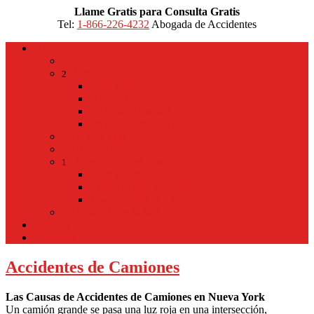
Llame Gratis para Consulta Gratis
Tel:
1-866-226-4232
Abogada de Accidentes
Home
Home
Hospital
2
Back
Close
Hospital
Mt Kisco Hospital
Mt Kisco Medical Group
Mt Kisco Taxi
Mt Kisco Hotel
Living in Mount Kisco
1
Back
Close
Living in Mount Kisco
Town of Mount Kisco
Mt Kisco Train Schedule
Español
Donacion
Accidentes de Camiones
Las Causas de Accidentes de Camiones en Nueva York
Un camión grande se pasa una luz roja en una intersección,